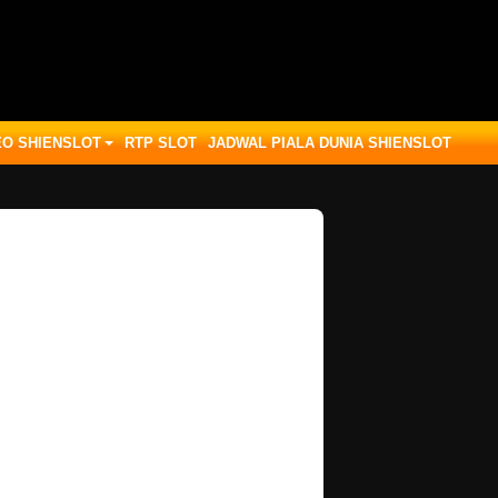
EO SHIENSLOT
RTP SLOT
JADWAL PIALA DUNIA SHIENSLOT