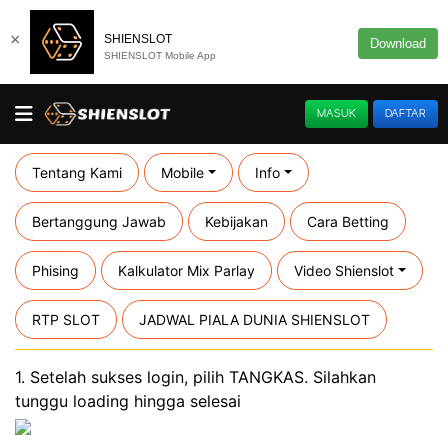
×
SHIENSLOT
Download
SHIENSLOT Mobile App
MASUK
DAFTAR
Tentang Kami
Mobile
Info
Bertanggung Jawab
Kebijakan
Cara Betting
Phising
Kalkulator Mix Parlay
Video Shienslot
RTP SLOT
JADWAL PIALA DUNIA SHIENSLOT
1. Setelah sukses login, pilih TANGKAS. Silahkan
tunggu loading hingga selesai