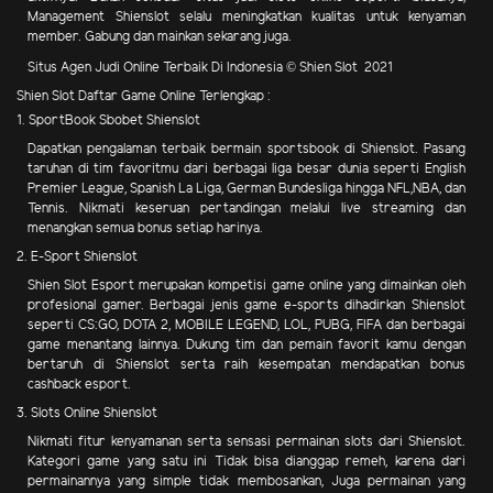
Management Shienslot selalu meningkatkan kualitas untuk kenyaman
member. Gabung dan mainkan sekarang juga.
Situs Agen Judi Online Terbaik Di Indonesia © Shien Slot 2021
Shien Slot Daftar Game Online Terlengkap :
1. SportBook Sbobet Shienslot
Dapatkan pengalaman terbaik bermain sportsbook di Shienslot. Pasang
taruhan di tim favoritmu dari berbagai liga besar dunia seperti English
Premier League, Spanish La Liga, German Bundesliga hingga NFL,NBA, dan
Tennis. Nikmati keseruan pertandingan melalui live streaming dan
menangkan semua bonus setiap harinya.
2. E-Sport Shienslot
Shien Slot Esport merupakan kompetisi game online yang dimainkan oleh
profesional gamer. Berbagai jenis game e-sports dihadirkan Shienslot
seperti CS:GO, DOTA 2, MOBILE LEGEND, LOL, PUBG, FIFA dan berbagai
game menantang lainnya. Dukung tim dan pemain favorit kamu dengan
bertaruh di Shienslot serta raih kesempatan mendapatkan bonus
cashback esport.
3. Slots Online Shienslot
Nikmati fitur kenyamanan serta sensasi permainan slots dari Shienslot.
Kategori game yang satu ini Tidak bisa dianggap remeh, karena dari
permainannya yang simple tidak membosankan, Juga permainan yang