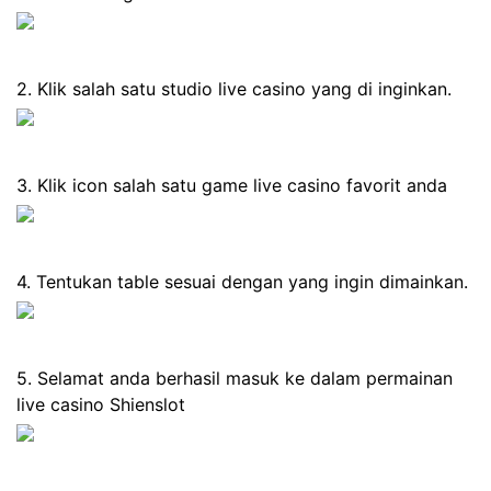
2. Klik salah satu studio live casino yang di inginkan.
3. Klik icon salah satu game live casino favorit anda
4. Tentukan table sesuai dengan yang ingin dimainkan.
5. Selamat anda berhasil masuk ke dalam permainan
live casino Shienslot